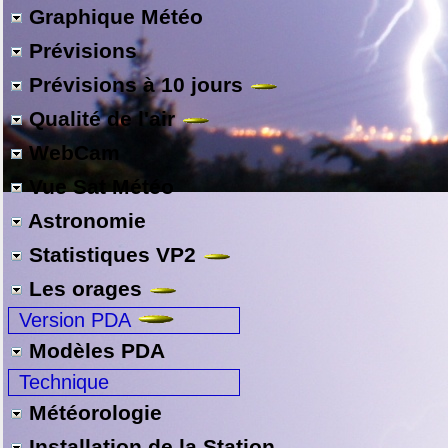
Graphique Météo
Prévisions
Prévisions à 10 jours
Qualité de l'air
WebCam
Vue Sat Météo
Astronomie
Statistiques VP2
Les orages
Version PDA
Modèles PDA
Technique
Météorologie
Installation de la Station