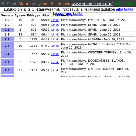
X
Maanjäristyksestä tiedossa
www.emsc-csem.org/
Kiinni
07:31:43
Taulukko on lajiteltu:
etäisyys (mi)
. Napsauta lajitellaksesi taulukon
aika
täällä.
tai
suuruus
täällä.
Suuruus
Syvyys
Etäisyys
Aika
Linkki
Kuvaus
1.9
10
360
05:41
Linkki
Pieni maanjäristys- PYRENEES - June 26, 2023
1.6
33
488
05:56
Linkki
Pieni maanjäristys- SPAIN - June 26, 2023
2.2
3
621
05:56
Linkki
Pieni maanjäristys- SPAIN - June 26, 2023
1.9
33
634
06:44
Linkki
Pieni maanjäristys- SPAIN - June 26, 2023
2.3
5
1125
04:37
Linkki
Pieni maanjäristys- ALBANIA - June 26, 2023
Pieni maanjäristys- AZORES ISLANDS REGION -
2.4
10
1351
07:40
Linkki
June 26, 2023
Pieni maanjäristys- WESTERN TURKEY - June 26,
3.4
2
1566
05:37
Linkki
2023
Pieni maanjäristys- DODECANESE ISLANDS,
2.1
2
1573
03:09
Linkki
GREECE - June 26, 2023
Pieni maanjäristys- CYPRUS REGION - June 26,
2.6
31
1961
05:39
Linkki
2023
Pieni maanjäristys- CENTRAL TURKEY - June 26,
2.1
6
2003
07:15
Linkki
2023
Pieni maanjäristys- CENTRAL TURKEY - June 26,
3.1
5
2031
07:00
Linkki
2023
Pieni maanjäristys- CENTRAL TURKEY - June 26,
2.8
5
2057
06:37
Linkki
2023
Pieni maanjäristys- EASTERN TURKEY - June 25,
2.6
5
2115
01:37
Linkki
2023
Pieni maanjäristys- EASTERN TURKEY - June 25,
2.3
12
2116
01:09
Linkki
2023
Pieni maanjäristys- TURKEY-SYRIA-IRAQ BORDER
2.4
5
2315
01:53
Linkki
REGION - June 25, 2023
3
21
4132
04:00
Linkki
Pieni maanjäristys- PUERTO RICO - June 26, 2023
2
21
4133
05:21
Linkki
Pieni maanjäristys- PUERTO RICO - June 26, 2023
Pieni maanjäristys- PUERTO RICO REGION - June