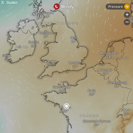
X
Sluiten