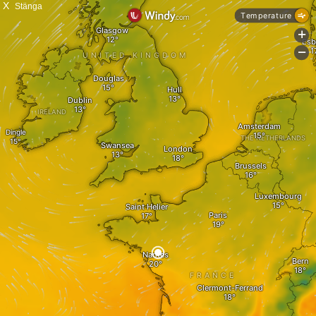
X
Stänga