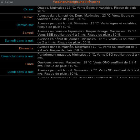
X
WeatherUnderground Prévisions
Fermer
Orages. Minimales : 13 °C. Vents légers et variables. Risque de pluie :
Ce soir
90 %.
Averses dans la matinée. Doux. Maximales : 23 °C. Vents légers et
Demain
variables. Risque de pluie : 30 %.
Averses pendant la nuit. Minimales : 13 °C. Vents légers et variables.
Demain soir
Risque de pluie : 40 %.
Averses au cours de l'après-midi. Risque d'orage. Maximales : 19 °C.
Samedi
Vents SSE soufflant de 4 à 7 m/s. Risque de pluie : 80 %.
Averses en début de journée. Minimales : 12 °C. Vents SO soufflant
Samedi dans la nuit
de 2 à 4 m/s. Risque de pluie : 50 %.
Averses dans la matinée. Maximales : 19 °C. Vents SO soufflant de 2
Dimanche
à 4 m/s. Risque de pluie : 50 %.
Partiellement nuageux. Minimales : 9 °C. Vents OSO soufflant de 2 à 4
Dimanche dans la nuit
m/s.
Quelques averses. Maximales : 19 °C. Vents ONO soufflant de 2 à 4
Lundi
m/s. Risque de pluie : 40 %.
Averses pendant la nuit. Minimales : 9 °C. Vents NO soufflant de 2 à 4
Lundi dans la nuit
m/s. Risque de pluie : 30 %.
Averses. Maximales : 18 °C. Vents NNO soufflant de 2 à 4 m/s. Risque
Mardi
de pluie : 40 %.
Partiellement nuageux. Minimales : 9 °C. Vents NNO soufflant de 2 à 4
Mardi dans la nuit
m/s.