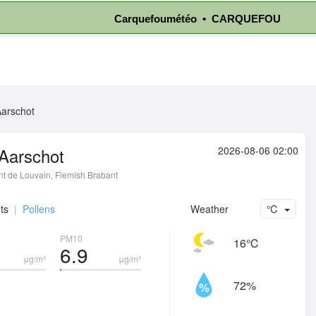
Carquefoumétéo • CARQUEFOU