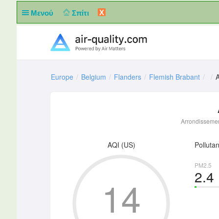
X
Μενού
Σπίτι