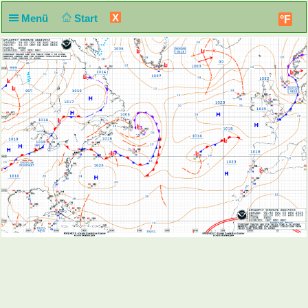
X
Menü
Start
°F