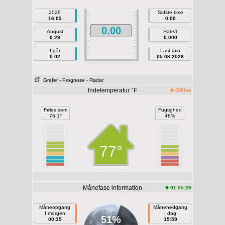
2026
Sidste time
16.05
0.00
0.00
August
Rate/t
0.29
0.000
I går
Last rain
0.02
05-08-2026
Grafer
- Prognose
- Radar
Indetemperatur °F
Offline
Føles som
Fugtighed
76.1°
48%
77°
Månefase information
01:55:26
Måneopgang
Månenedgang
I morgen
I dag
51%
00:35
15:59