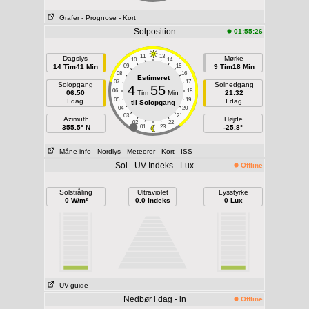
Grafer
- Prognose
- Kort
Solposition
01:55:26
11
13
Dagslys
Mørke
10
14
14 Tim41 Min
09
15
9 Tim18 Min
08
16
Estimeret
07
17
Solopgang
Solnedgang
4
55
06
18
06:50
Tim
Min
21:32
05
19
I dag
I dag
til Solopgang
04
20
03
21
Azimuth
Højde
02
22
355.5° N
01
23
-25.8°
Måne info
- Nordlys
- Meteorer
- Kort
- ISS
Sol - UV-Indeks - Lux
Offline
Solstråling
Ultraviolet
Lysstyrke
0 W/m²
0.0 Indeks
0 Lux
UV-guide
Nedbør i dag - in
Offline