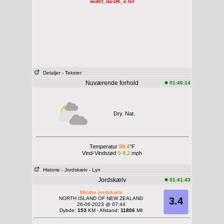
wufct_da-DK_e.txt
Detaljer
- Tekster
Nuværende forhold
01:46:14
Dry. Nat.
Temperatur
59.4
°F
Vind-Vindstød
0-9.2
mph
Historie
- Jordskælv
- Lyn
Jordskælv
01:41:43
Mindre jordskælv
NORTH ISLAND OF NEW ZEALAND
3.4
26-06-2023 @ 07:44
Dybde:
153
KM - Afstand:
11806
Mil