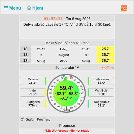
Menu
Hjem
°C
01:55:31
Tor 6 Aug 2026
Delvist skyet. Laveste 17 °C. Vind SV på 15 til 30 km/t.
Maks Vind | Vindstød - mpt
18
25.7
23:41
I dag
23:41
18
25.7
5
August
5
18
25.7
5 Aug
2026
5 Aug
Temperatur °F
Offline
60
58
62
Celsius
Føles som
56
64
15.2°
58.6°
54
66
52
59.4°
68
50
70
Inde
Wet Bulb
↑
62.1°
↓
58.8°
48
72
76.5°
55.0°
46
74
-0.1°
44
76
Fugtighed
Duggpunkt
42
78
77% ↓
52.2°
40
80
|
38
82
36
84
Grafer
- Prognose
Prognose
(52): WU forecast file not ready