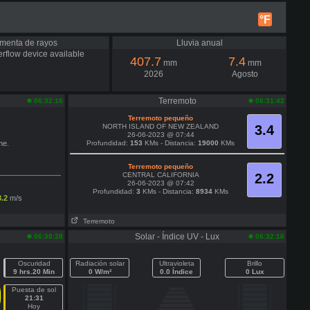
°F
menta de rayos
Lluvia anual
rflow device available
407.7
7.4
mm
mm
2026
Agosto
Terremoto
06:32:16
06:31:42
Terremoto pequeño
NORTH ISLAND OF NEW ZEALAND
3.4
26-06-2023 @ 07:44
me.
Profundidad:
153
KMs - Distancia:
19000
KMs
Terremoto pequeño
CENTRAL CALIFORNIA
2.2
26-06-2023 @ 07:42
Profundidad:
3
KMs - Distancia:
8934
KMs
8.2
m/s
Terremoto
Solar - Índice UV - Lux
06:38:28
06:32:16
Oscuridad
Radiación solar
Ultravioleta
Brillo
9 hrs.20 Min
0 W/m²
0.0 Índice
0 Lux
Puesta de sol
21:31
Hoy