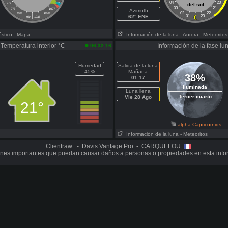
04
20
976
1024
del sol
03
21
973
1027
Azimuth
|
02
22
970
1030
62° ENE
01
23
964
1036
óstico
- Mapa
Información de la luna
- Aurora
- Meteoritos
Temperatura interior °C
Información de la fase lu
06:32:16
Humedad
Salida de la luna
45%
Mañana
38%
01:17
Iluminada
Luna llena
Tercer cuarto
Vie 28 Ago
21°
alpha Capricornids
Información de la luna
- Meteoritos
Clientraw - Davis Vantage Pro - CARQUEFOU
nes importantes que puedan causar daños a personas o propiedades en esta info