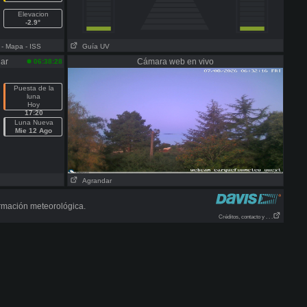
Elevacion
-2.9°
- Mapa
- ISS
Guía UV
nar
Cámara web en vivo
06:38:28
Puesta de la
luna
Hoy
17:20
Luna Nueva
Mie 12 Ago
Agrandar
rmación meteorológica.
Créditos, contacto y . . .