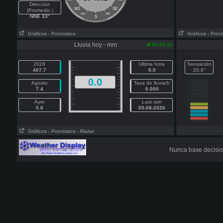
Direccion
SO
SE
(Promedio )
SSO
SSE
NNE 33°
S
Gráficos
- Pronóstico
Gráficos
- Pron
Lluvia hoy - mm
06:32:16
2026
Ultima hora
Sensación
407.7
0.0
20.6°
0.0
Agosto
Tasa de lluvia/h
7.4
0.000
Ayer
Last rain
0.0
05-08-2026
Gráficos
- Pronóstico
- Radar
Nunca base decisio