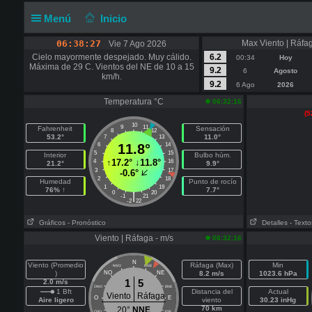
Menú
Inicio
06:38:28
Max Viento | Ráfag
Vie 7 Ago 2026
Cielo mayormente despejado. Muy cálido.
6.2
00:34
Hoy
Máxima de 29 C. Vientos del NE de 10 a 15
9.2
6
Agosto
km/h.
9.2
6 Ago
2026
Temperatura °C
06:32:16
(5
10
9
11
Fahrenheit
Sensación
8
12
53.2°
11.0°
7
13
6
11.8°
14
5
15
Interior
Bulbo húm.
↑
17.2°
↓
11.8°
4
16
21.2°
9.9°
3
17
-0.6°
2
18
Humedad
Punto de rocío
1
19
76% ↑
7.7°
0
20
|
-1
21
-2
22
Gráficos
- Pronóstico
Detalles
- Texto
Viento | Ráfaga - m/s
06:32:16
N
Viento (Promedio
Ráfaga (Max)
Min
NNO
NNE
)
NO
NE
8.2 m/s
1023.6 hPa
1
5
2.0 m/s
ONO
ENE
1 Bft
Distancia del
Actual
Viento
Ráfaga
O
E
Aire ligero
viento
30.23 inHg
70 km
20°
NNE
OSO
ESE