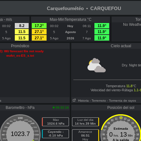
Carquefoumétéo • CARQUEFOU
a - m/s
Max-MinTemperatura °C
Tor
No Weathe
8.2
17.2°
11.9°
00:02
00:02
Hoy
06:11
11.5
27.1°
11.9°
5
5
Agosto
7
11.5
27.1°
11.9°
5 Ago
5 Ago
2026
7 Ago
Pronóstico
Cielo actual
2): WU forecast file not ready
wufct_es-ES_s.txt
Dry. Night ti
Temperatura
11.8
°C
Velocidad del viento-Ráfaga
1.1-
s
Historia
- Terremoto
- Tormenta de rayos
Baromettro - hPa
Posición del sol
06:32:16
1000
11
13
Max
Luz del dia
10
14
997
1003
994
1006
1024.6 hPa
14 hrs.39 Min
09
15
991
1009
08
16
988
1012
Estimada
07
17
985
1015
Cayendo ↓
Amanece
1023.7
0
13
06
18
982
1018
-0.10 hPa
06:51
hrs.
Min
05
19
Hoy
979
1021
A la salida