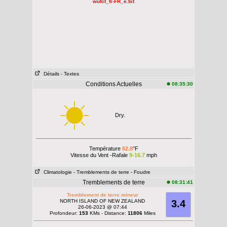
wufct_fr-FR_e.txt
Détails
- Textes
Conditions Actuelles
08:35:30
Dry.
Température
62.8
°F
Vitesse du Vent -Rafale
9-16.7
mph
Climatologie
- Tremblements de terre
- Foudre
Tremblements de terre
08:31:41
Tremblement de terre mineur
NORTH ISLAND OF NEW ZEALAND
3.4
26-06-2023 @ 07:44
Profondeur:
153
KMs - Distance:
11806
Miles