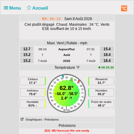
Menu
Accueil
°C
08:36:22
Sam 8 Août 2026
Ciel plutôt dégagé. Chaud. Maximales : 34 °C. Vents
ESE soufflant de 10 à 15 km/h.
Maxi. Vent | Rafale - mph
12.7
15.4
08:24
Aujourd'hui
07:31
15.2
18.4
7
Août
7
15.2
18.4
7 Août
2026
7 Août
Température °F
08:35:30
60
58
62
Celsius
Ressenti
56
64
17.1°
61.7°
54
66
52
62.8°
68
50
70
Intérieur
Humidex
↑
66.0°
↓
58.5°
48
72
75.6°
55.2°
46
74
2.4°
44
76
Humidité
Point de rosée
42
78
61% ↓
49.1°
40
80
|
38
82
36
84
Graphiques
- Prévisions
Prévisions
(52): WU forecast file not ready