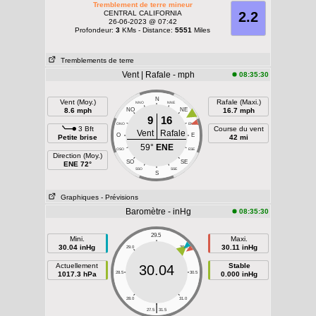
Tremblement de terre mineur
CENTRAL CALIFORNIA
2.2
26-06-2023 @ 07:42
Profondeur:
3
KMs - Distance:
5551
Miles
Tremblements de terre
Vent | Rafale - mph
08:35:30
N
Vent (Moy.)
Rafale (Maxi.)
NNO
NNE
8.6 mph
NO
NE
16.7 mph
9
16
ONO
ENE
3 Bft
Course du vent
Vent
Rafale
O
E
Petite brise
42 mi
59°
ENE
OSO
ESE
Direction (Moy.)
SO
SE
ENE 72°
SSO
SSE
S
Graphiques
- Prévisions
Baromètre - inHg
08:35:30
29.5
Mini.
Maxi.
30.04 inHg
30.11 inHg
29.0
30.0
Actuellement
Stable
30.04
1017.3 hPa
28.5
30.5
0.000 inHg
28.0
31.0
|
27.5
31.5