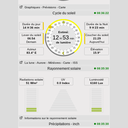
Graphiques
- Prévisions
- Carte
Cycle du soleil
08:36:22
11
13
Durée du jour
Durée de la Nuit
10
14
14 H 36 min
09
15
9 H 23 min
08
16
Estimé:
07
17
Lever du soleil
Coucher du soleil
12
53
06
18
06:54
H
min
21:29
05
19
Demain
Aujourd'hui
de lumière
04
20
03
21
Azimut
Élévation
02
22
83.4° E
01
23
15.9°
La lune
- Aurore
- Météores
- Carte
- ISS
Rayonnement solaire
08:35:30
Radiations solaire
UV
Luminosité
51 W/m²
0.0 Index
6160 Lux
Informations sur le rayonnement solaire
Précipitations - inch
08:35:30