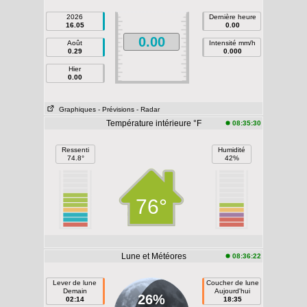
2026
Dernière heure
16.05
0.00
0.00
Août
Intensité mm/h
0.29
0.000
Hier
0.00
Graphiques
- Prévisions
- Radar
Température intérieure °F
08:35:30
Ressenti
Humidité
74.8°
42%
76°
Lune et Météores
08:36:22
Lever de lune
Coucher de lune
Demain
Aujourd'hui
26%
02:14
18:35