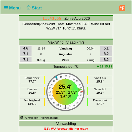
Menu
Start
°F
11:43:55
Zon 9 Aug 2026
Gedeeltelijk bewolkt. Heet. Maximaal 34C. Wind uit het
WZW van 10 tot 15 km/u.
Max Wind | Vlaag - m/s
4.6
5.1
11:14
Vandaag
00:04
7.1
8.2
8
Augustus
7
7.1
8.2
8 Aug
2026
7 Aug
Temperatuur °C
11:35:33
20
19
21
Fahrenheit
Voelt als
18
22
77.7°
25.6°
17
23
16
25.4°
24
15
25
Binnen
Natte bol
↑
25.9°
↓
17.9°
14
26
26.8°
19.9°
13
27
1.6°
12
28
Vochtigheid
Dauwpunt
11
29
61% ↓
17.3°
10
30
|
9
31
8
32
Grafieken
- Verwachting
Verwachting
(52): WU forecast file not ready