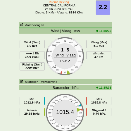
Kleine beving
CENTRAL CALIFORNIA
2.2
26-06-2023 @ 07:42
Diepte:
3
KMs - Afstand:
8934
KMs
Aardbevingen
Wind | Vlaag - m/s
11:35:33
N
Wind (Gem)
Vlaag (Max)
NNW
NNO
1.6 m/s
NW
NO
5.1 m/s
1
5
WNW
ONO
1 Bft
Windafst.
Wind
Vlaag
W
E
Zeer zwak
47 km
169°
Z
WZW
OZO
Richting (Gem)
ZW
ZO
ZZW 192°
ZZW
ZZO
Z
Grafieken
- Verwachting
Barometer - hPa
11:35:33
1000
Min
Max
997
1003
994
1006
1012.9 hPa
1015.8 hPa
991
1009
988
1012
Actuele
985
1015
Stijgend ↑
1015.4
29.98 inHg
982
1018
0.70 hPa
979
1021
976
1024
973
1027
|
970
1030
964
1036