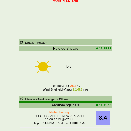
wufct_nl-NL_s.txt
Details
- Teksten
Huidige Situatie
11:35:33
Dry.
Temperatuur
25.4
°C
Wind Snelheid-Vlaag
1.1-5.1
m/s
Historie
- Aardbevingen
- Bliksem
Aardbevings data
11:41:40
Kleine beving
NORTH ISLAND OF NEW ZEALAND
3.4
26-06-2023 @ 07:44
Diepte:
153
KMs - Afstand:
19000
KMs