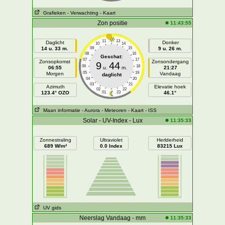
Grafieken
- Verwachting
- Kaart
Zon positie
11:43:55
11
13
Daglicht
Donker
10
14
14 u. 33 m.
09
15
9 u. 26 m.
08
16
Geschat:
07
17
Zonsopkomst
Zonsondergang
9
44
06
18
06:55
u.
m.
21:27
05
19
Morgen
Vandaag
daglicht
04
20
03
21
Azimuth
Elevatie hoek
02
22
123.4° OZO
01
23
46.1°
Maan informatie
- Aurora
- Meteoren
- Kaart
- ISS
Solar - UV-Index - Lux
11:35:33
Zonnestraling
Ultraviolet
Herlderheid
689 W/m²
0.0 Index
83215 Lux
UV gids
Neerslag Vandaag - mm
11:35:33