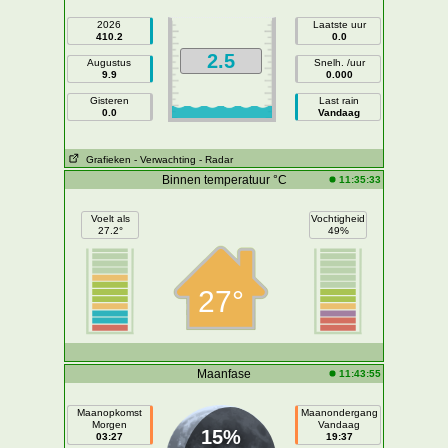
2026
Laatste uur
410.2
0.0
2.5
Augustus
Snelh. /uur
9.9
0.000
Gisteren
Last rain
0.0
Vandaag
Grafieken
- Verwachting
- Radar
Binnen temperatuur °C
11:35:33
Voelt als
Vochtigheid
27.2°
49%
27°
Maanfase
11:43:55
Maanopkomst
Maanondergang
Morgen
Vandaag
15%
03:27
19:37