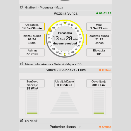
Grafikoni
- Prognoza
- Mapa
Pozicija Sunca
08:01:23
11
13
Obdanica
Mrak
10
14
14 Sati36 min
09
15
9 Sati23 min
08
16
Preostalo
07
17
Izlazak sunca
Zalazak sunca
13
28
06
18
06:54
Sati
min
21:29
05
19
Sutra
Danas
dnevne svetlosti
04
20
03
21
Azimut
Elevacija
02
22
77.2° ISI
01
23
10°
Mesec info
- Aurora
- Meteori
- Mapa
- ISS
Sunce - UV-Indeks - Luks
Offline
Sunčevo
Ultraljubičasto
Osvetljenje
zračenje
0.0 Indeks
3019 Lux
25 W/m²
UV Vodič
Padavine danas - in
Offline