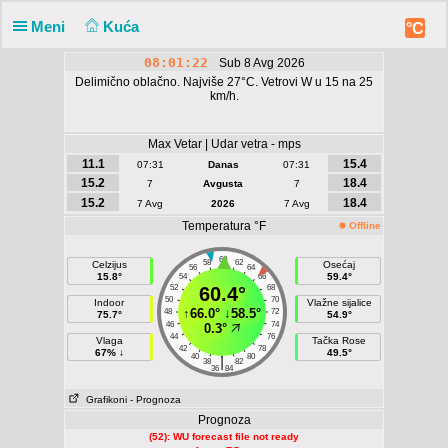
Meni
Kuća
°C
08:01:23
Sub 8 Avg 2026
Delimično oblačno. Najviše 27°C. Vetrovi W u 15 na 25
km/h.
Max Vetar | Udar vetra - mps
11.1
15.4
07:31
Danas
07:31
15.2
18.4
7
Avgusta
7
15.2
18.4
7 Avg
2026
7 Avg
Temperatura °F
Offline
60
58
62
Celzijus
Osećaj
56
64
15.8°
59.4°
54
66
52
60.4°
68
50
70
Indoor
Vlažne sijalice
↑
66.0°
↓
58.5°
48
72
75.7°
54.9°
46
74
0.3°
44
76
Vlaga
Tačka Rose
42
78
67% ↓
49.5°
40
80
|
38
82
36
84
Grafikoni
- Prognoza
Prognoza
(52): WU forecast file not ready