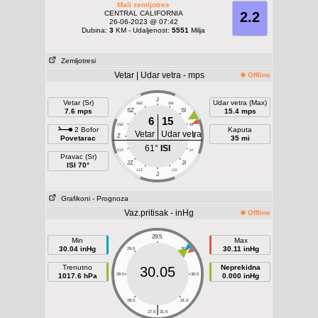
Mali zemljotres
CENTRAL CALIFORNIA
2.2
26-06-2023 @ 07:42
Dubina:
3
KM - Udaljenost:
5551
Milja
Zemljotresi
Vetar | Udar vetra - mps
Offline
J
Vetar (Sr)
Udar vetra (Max)
SSZ
SSI
7.6 mps
SZ
SI
15.4 mps
6
15
ZSZ
ISI
2 Bofor
Kaputa
Vetar
Udar vetra
Z
E
Povetarac
35 mi
61°
ISI
ZJZ
IJI
Pravac (Sr)
JZ
JI
ISI 70°
JJZ
JJI
J
Grafikoni
- Prognoza
Vaz.pritisak - inHg
Offline
29.5
Min
Max
30.04 inHg
30.11 inHg
29.0
30.0
Trenutno
Neprekidna
30.05
1017.6 hPa
28.5
30.5
0.000 inHg
28.0
31.0
|
27.5
31.5