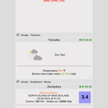
wufct_sr-RS_e.txt
Detalje
- Tekstove
Trenutno
07:42:16
Dry. Noć.
Temperatura
60.4
°F
Brzina vetra-Udar vetra
6.4-15.4
mph
Istorija
- Zemljotresi
- Munja
Zemljotres
07:51:43
Mali zemljotres
NORTH ISLAND OF NEW ZEALAND
3.4
26-06-2023 @ 07:44
Dubina:
153
KM - Udaljenost:
11806
Milja