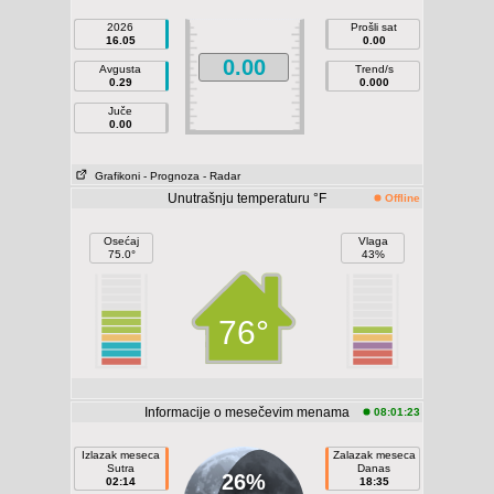
2026
Prošli sat
16.05
0.00
0.00
Avgusta
Trend/s
0.29
0.000
Juče
0.00
Grafikoni
- Prognoza
- Radar
Unutrašnju temperaturu °F
Offline
Osećaj
Vlaga
75.0°
43%
76°
Informacije o mesečevim menama
08:01:23
Izlazak meseca
Zalazak meseca
Sutra
Danas
26%
02:14
18:35