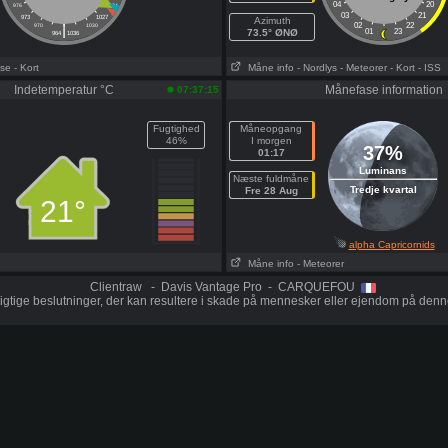
04
20
976
1024
03
21
973
1027
Azimuth
|
02
22
970
1030
73.5° ØNØ
01
23
964
1036
ose
- Kort
Måne info
- Nordlys
- Meteorer
- Kort
- ISS
Indetemperatur °C
Månefase information
07:37:15
Fugtighed
Måneopgang
46%
I morgen
37%
01:17
Luminans
Næste fuldmåne
Tredje kvartal
Fre 28 Aug
21°
alpha Capricornids
Måne info
- Meteorer
Clientraw - Davis Vantage Pro - CARQUEFOU
vigtige beslutninger, der kan resultere i skade på mennesker eller ejendom på denne