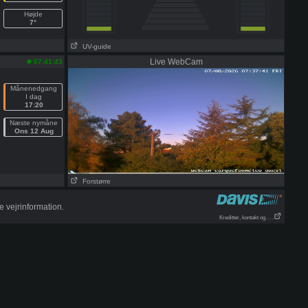
Højde
7°
UV-guide
Live WebCam
07:41:43
Månenedgang
I dag
17:20
Næste nymåne
Ons 12 Aug
Forstørre
 vejrinformation.
Kreditter, kontakt og . . .