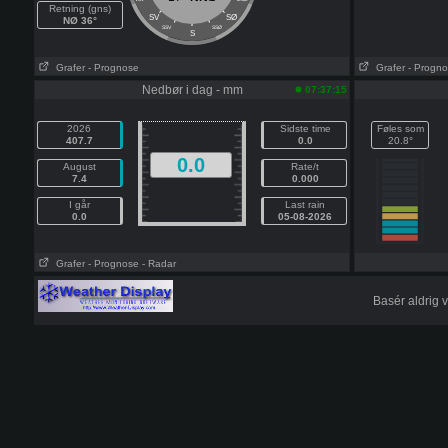
Retning (gns)
SV
SØ
NØ 36°
SSV
SSØ
S
Grafer
- Prognose
Grafer
- Progn
Nedbør i dag - mm
07:37:15
2026
Sidste time
Føles som
407.7
0.0
20.8°
0.0
August
Rate/t
7.4
0.000
I går
Last rain
0.0
05-08-2026
Grafer
- Prognose
- Radar
Basér aldrig 