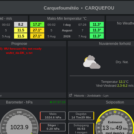
Carquefoumétéo • CARQUEFOU
ød - m/s
Maks-Min temperatur °C
No Weathe
8.2
17.2°
11.3°
00:02
00:02
I dag
07:26
11.5
27.1°
11.3°
5
5
August
7
11.5
27.1°
11.3°
5 Aug
5 Aug
2026
7 Aug
Prognose
Nuværende forhold
2): WU forecast file not ready
wufct_da-DK_s.txt
Dry. Nat.
Temperatur
12.1
°C
Vind-Vindstød
2.3-8.2
m/s
er
Historie
- Jordskælv
- Lyn
Barometer - hPa
Solposition
07:37:15
1000
11
13
Maks
Dagslys
10
14
997
1003
994
1006
1024.6 hPa
14 Tim39 Min
09
15
991
1009
08
16
988
1012
Estimeret
07
17
985
1015
Stiger ↑
Solopgang
1023.9
13
49
06
18
982
1018
0.20 hPa
06:53
Tim
Min
05
19
I morgen
979
1021
med dagslys