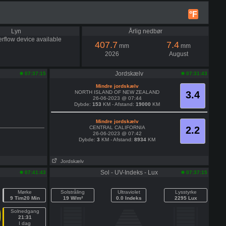
°F
Lyn
Årlig nedbør
rflow device available
407.7
7.4
mm
mm
2026
August
Jordskælv
07:37:15
07:31:43
Mindre jordskælv
NORTH ISLAND OF NEW ZEALAND
3.4
26-06-2023 @ 07:44
Dybde:
153
KM - Afstand:
19000
KM
Mindre jordskælv
CENTRAL CALIFORNIA
2.2
26-06-2023 @ 07:42
Dybde:
3
KM - Afstand:
8934
KM
Jordskælv
Sol - UV-Indeks - Lux
07:41:43
07:37:15
Mørke
Solstråling
Ultraviolet
Lysstyrke
9 Tim20 Min
19 W/m²
0.0 Indeks
2295 Lux
Solnedgang
21:31
I dag