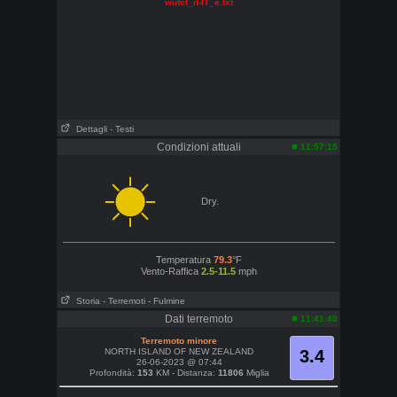
wufct_it-IT_e.txt
Dettagli
- Testi
Condizioni attuali
11:57:15
Dry.
Temperatura
79.3
°F
Vento-Raffica
2.5-11.5
mph
Storia
- Terremoti
- Fulmine
Dati terremoto
11:41:40
Terremoto minore
NORTH ISLAND OF NEW ZEALAND
3.4
26-06-2023 @ 07:44
Profondità:
153
KM - Distanza:
11806
Miglia