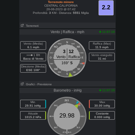
Terremoto minore
CENTRAL CALIFORNIA
2.2
26-06-2023 @ 07:42
Profondità:
3
KM - Distanza:
5551
Miglia
Terremoti
Vento | Raffica - mph
11:57:15
N
Vento (Media)
Raffica (Max)
NNO
NNE
6.1 mph
NO
NE
11.5 mph
3
12
ONO
ENE
1 Bft
Vento eseguito
Vento
Raffica
O
E
Bava di Vento
31 mi
169°
S
OSO
ESE
Direzione (Media)
SW
SE
ESE 108°
SSW
SSE
S
Grafici
- Previsione
Barometro - inHg
11:57:15
29.5
Min
Max
29.91 inHg
30.00 inHg
29.0
30.0
Attuale
Costante
29.98
1015.2 hPa
28.5
30.5
0.000 inHg
28.0
31.0
|
27.5
31.5