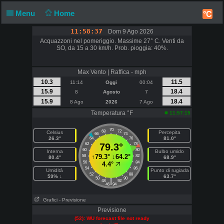
Menu
Home
°C
11:58:37
Dom 9 Ago 2026
Acquazzoni nel pomeriggio. Massime 27° C. Venti da
SO, da 15 a 30 km/h. Prob. pioggia: 40%.
Max Vento | Raffica - mph
10.3
11.5
11:14
Oggi
00:04
15.9
18.4
8
Agosto
7
15.9
18.4
8 Ago
2026
7 Ago
Temperatura °F
11:57:15
70
68
72
Celsius
Percepita
66
74
26.3°
81.0°
64
76
62
79.3°
78
60
80
Interna
Bulbo umido
↑
79.3°
↓
64.2°
58
82
80.4°
68.9°
56
84
4.4°
54
86
Umidità
Punto di rugiada
52
88
59% ↓
63.7°
50
90
|
48
92
46
94
Grafici
- Previsione
Previsione
(52): WU forecast file not ready