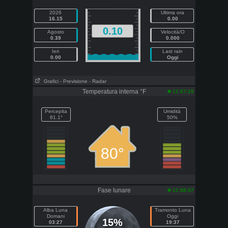
2026
Ultima ora
16.15
0.00
0.10
Agosto
Velocità/O
0.39
0.000
Ieri
Last rain
0.00
Oggi
Grafici
- Previsione
- Radar
Temperatura interna °F
11:57:15
Percepita
Umidità
81.1°
50%
80°
Fase lunare
11:58:37
Alba Luna
Tramonto Luna
Domani
Oggi
15%
03:27
19:37