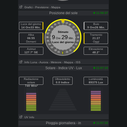
Grafici
- Previsione
- Mappa
Posizione del sole
11:58:37
11
13
Luce del giorno
Buio
10
14
14 Ore33 Min.
09
15
9 Ore26 Min.
08
16
Stimato
07
17
Alba
Tramonto
9
29
06
18
06:55
Ore
Min.
21:27
05
19
Domani
Oggi
Luce del giorno
04
20
03
21
Azimut
Elevazione
02
22
127.7° SE
01
23
48.2°
Info Luna
- Aurora
- Meteore
- Mappa
- ISS
Solare - Indice UV - Lux
11:57:15
Radiazione
Ultravioletto
Luminosità
solare
0.0 Indice
89375 Lux
740 W/m²
UV Info
Pioggia giornaliera - in
11:57:15