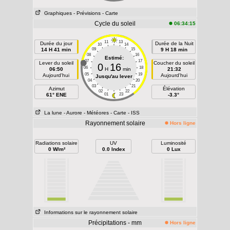
Graphiques
- Prévisions
- Carte
Cycle du soleil
06:34:15
11
13
Durée du jour
Durée de la Nuit
10
14
14 H 41 min
09
15
9 H 18 min
08
16
Estimé:
07
17
Lever du soleil
Coucher du soleil
0
16
06
18
06:50
H
min
21:32
05
19
Aujourd'hui
Aujourd'hui
Jusqu'au lever
04
20
03
21
Azimut
Élévation
02
22
61° ENE
01
23
-3.3°
La lune
- Aurore
- Météores
- Carte
- ISS
Rayonnement solaire
Hors ligne
Radiations solaire
UV
Luminosité
0 W/m²
0.0 Index
0 Lux
Informations sur le rayonnement solaire
Précipitations - mm
Hors ligne