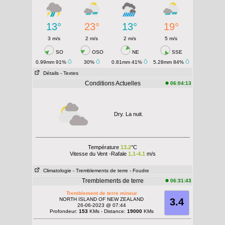
13°
23°
13°
19°
3 m/s
2 m/s
2 m/s
5 m/s
SO
OSO
NE
SSE
0.99mm 91%
30%
0.81mm 41%
5.28mm 84%
Détails
- Textes
Conditions Actuelles
06:04:13
Dry. La nuit.
Température
13.2
°C
Vitesse du Vent -Rafale
1.1-4.1
m/s
Climatologie
- Tremblements de terre
- Foudre
Tremblements de terre
06:31:43
Tremblement de terre mineur
NORTH ISLAND OF NEW ZEALAND
3.4
26-06-2023 @ 07:44
Profondeur:
153
KMs - Distance:
19000
KMs