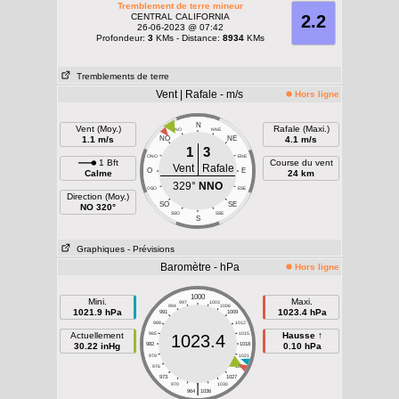
Tremblement de terre mineur
CENTRAL CALIFORNIA
2.2
26-06-2023 @ 07:42
Profondeur:
3
KMs - Distance:
8934
KMs
Tremblements de terre
Vent | Rafale - m/s
Hors ligne
N
Vent (Moy.)
Rafale (Maxi.)
NNO
NNE
1.1 m/s
NO
NE
4.1 m/s
1
3
ONO
ENE
1 Bft
Course du vent
Vent
Rafale
O
E
Calme
24 km
329°
NNO
OSO
ESE
Direction (Moy.)
SO
SE
NO 320°
SSO
SSE
S
Graphiques
- Prévisions
Baromètre - hPa
Hors ligne
1000
Mini.
Maxi.
997
1003
994
1006
1021.9 hPa
1023.4 hPa
991
1009
988
1012
Actuellement
985
1015
Hausse ↑
1023.4
30.22 inHg
982
1018
0.10 hPa
979
1021
976
1024
973
1027
|
970
1030
964
1036