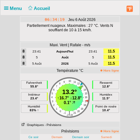
Menu
Accueil
°F
06:34:19
Jeu 6 Août 2026
Partiellement nuageux. Maximales : 27 °C. Vents N
soufflant de 10 à 15 km/h.
Maxi. Vent | Rafale - m/s
8
11.5
23:41
Aujourd'hui
23:41
8
11.5
5
Août
5
8
11.5
5 Août
2026
5 Août
Température °C
Hors ligne
10
9
11
Fahrenheit
Ressenti
8
12
55.8°
12.8°
7
13
6
13.2°
14
5
15
Intérieur
Humidex
↑
16.7°
↓
12.8°
4
16
23.4°
11.5°
3
17
0.1°
2
18
Humidité
Point de rosée
1
19
83% ↑
10.4°
0
20
|
-1
21
-2
22
Graphiques
- Prévisions
Prévisions
Hors ligne
Ce soir
Demain
Demain soir
Samedi