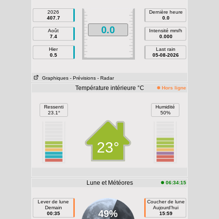
2026
Dernière heure
407.7
0.0
0.0
Août
Intensité mm/h
7.4
0.000
Hier
Last rain
0.5
05-08-2026
Graphiques
- Prévisions
- Radar
Température intérieure °C
Hors ligne
Ressenti
Humidité
23.1°
50%
23°
Lune et Météores
06:34:15
Lever de lune
Coucher de lune
Demain
Aujourd'hui
49%
00:35
15:59