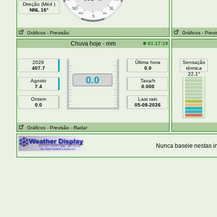
Direção (Méd )
SO
SL
NNL 16°
SSO
SSL
S
Gráficos
- Previsão
Gráficos
- Prev
Chuva hoje - mm
01:17:19
2026
Última hora
Sensação
407.7
0.0
térmica
22.1°
0.0
Agosto
Taxa/h
7.4
0.000
Ontem
Last rain
0.0
05-08-2026
Gráficos
- Previsão
- Radar
Nunca baseie nestas i