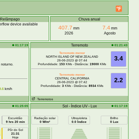
°F
Relâmpago
Chuva anual
rflow device available
407.7
7.4
mm
mm
2026
Agosto
Terremoto
01:17:19
01:21:43
Terremoto menor
NORTH ISLAND OF NEW ZEALAND
3.4
26-06-2023 @ 07:44
 noturno.
Profundidade:
153
KMs - Distância:
19000
KMs
Terremoto menor
CENTRAL CALIFORNIA
2.2
26-06-2023 @ 07:42
Profundidade:
3
KMs - Distância:
8934
KMs
9.6
km/h
Terremotos
Sol - Índice UV - Lux
01:25:05
01:17:19
Escuridão
Radiação solar
Ultravioleta
Brilho
9 hrs 20 min
0 W/m²
0.0 Índice
0 Lux
Pôr do Sol
21:31
Hoje