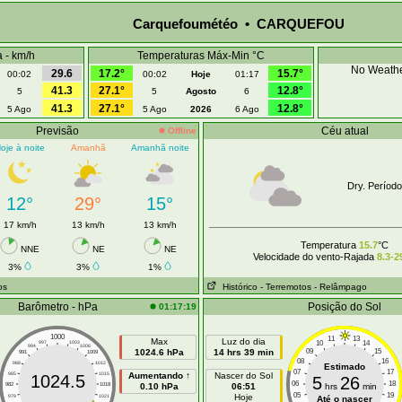
Carquefoumétéo • CARQUEFOU
 - km/h
Temperaturas Máx-Min °C
No Weathe
29.6
17.2°
15.7°
00:02
00:02
Hoje
01:17
41.3
27.1°
12.8°
5
5
Agosto
6
41.3
27.1°
12.8°
5 Ago
5 Ago
2026
6 Ago
Previsão
Céu atual
Offline
oje à noite
Amanhã
Amanhã noite
Dry. Período
12°
29°
15°
17 km/h
13 km/h
13 km/h
Temperatura
15.7
°C
NNE
NE
NE
Velocidade do vento-Rajada
8.3-2
3%
3%
1%
os
Histórico
- Terremotos
- Relâmpago
Barômetro - hPa
Posição do Sol
01:17:19
1000
11
13
Max
Luz do dia
10
14
997
1003
994
1006
1024.6 hPa
14 hrs 39 min
09
15
991
1009
08
16
988
1012
Estimado
07
17
985
1015
Aumentando ↑
Nascer do Sol
1024.5
5
26
06
18
982
1018
0.10 hPa
06:51
hrs
min
05
19
Hoje
979
1021
Até o nascer