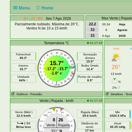
Menu
Home
01:25:10
Max Vento | Rajada
Sex 7 Ago 2026
Parcialmente nublado. Máxima de 26°C.
22.2
00:34
Hoje
Ventos N de 10 a 15 km/h.
33
6
Agosto
33
6 Ago
2026
Temperatura °C
01:17:19
Hoje
H
10
9
11
Fahrenheit
Sensação
8
12
60.3°
térmica
7
13
6
15.7°
14
15.0°
5
15
26°
Interno
Bulbo Úmido
↑
17.2°
↓
15.7°
4
16
22.7°
12.4°
3
17
-1.0°
13 km/h
2
18
Umidade
Ponto de orvalho
1
19
64% ↑
8.9°
0
20
N
|
-1
21
-2
22
2%
Gráficos
- Previsão
Detalhes
- Text
Vento | Rajada - km/h
01:17:19
N
Vento (Méd )
Rajada (Max)
Min
NNO
NNL
12.4 km/h
NO
NL
29.6 km/h
1024.3 hPa
8
26
ONO
LNL
2 Bft
Distância do
Atual
Vento
Rajada
O
E
Brisa leve
vento
30.25 inHg
17 km
351°
N
OSO
LSL