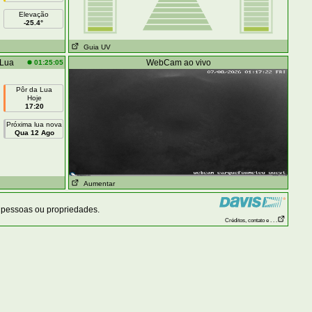
Elevação
-25.4°
Guia UV
 Lua
WebCam ao vivo
01:25:05
Pôr da Lua
Hoje
17:20
Próxima lua nova
Qua 12 Ago
Aumentar
 pessoas ou propriedades.
Créditos, contato e . . .