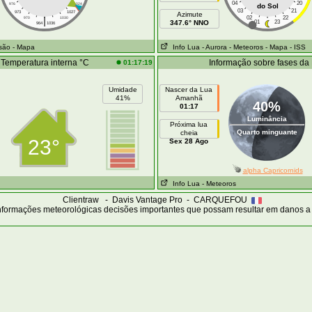
04
20
976
1024
do Sol
03
21
973
1027
Azimute
|
02
22
970
1030
347.6° NNO
01
23
964
1036
isão
- Mapa
Info Lua
- Aurora
- Meteoros
- Mapa
- ISS
Temperatura interna °C
Informação sobre fases da
01:17:19
Umidade
Nascer da Lua
41%
Amanhã
40%
01:17
Luminância
Próxima lua
Quarto minguante
cheia
23°
Sex 28 Ago
alpha Capricornids
Info Lua
- Meteoros
Clientraw - Davis Vantage Pro - CARQUEFOU
nformações meteorológicas decisões importantes que possam resultar em danos a