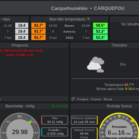
Carquefoumétéo • CARQUEFOU
 - mps
Max-Min temperatura °F
No Weathe
18.4
92.7°
58.5°
11:29
15:06
Danas
04:06
18.4
92.7°
52.3°
7
8
kolovoz
7
18.4
92.7°
52.3°
7 kol
8 kol
2026
7 kol
Prognoza
Trenutno
2): WU forecast file not ready
wufct_hr-HR_e.txt
Dry.
Temperatura
92.7
°F
Brzina vjetra-Udar
9-18.4
m
i
Povijest
- Potresi
- Munja
Barometar - inHg
Pozicija Sunca
15:06:26
29.5
11
13
Max
Dnevna svjetlost
10
14
30.11 inHg
14 sati 36 min
09
15
29.0
30.0
08
16
Preostalo
07
17
U padu ↓
Izlazak Sunca
29.98
6
16
06
18
28.5
30.5
-0.020 inHg
06:54
sati
min
05
19
Sutra
dnevne svjetlosti