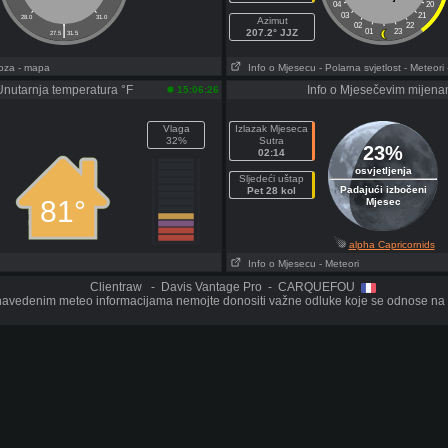
04
20
03
21
28.0
31.0
Azimut
|
02
22
207.2° JJZ
01
23
27.5
31.5
oza
- mapa
Info o Mjesecu
- Polarna svjetlost
- Meteori
Unutarnja temperatura °F
Info o Mjesečevim mijen
15:06:26
Vlaga
Izlazak Mjeseca
32%
Sutra
23%
02:14
osvjetljenja
Sljedeći uštap
Padajući izbočeni
Pet 28 kol
81°
Mjesec
alpha Capricornids
Info o Mjesecu
- Meteori
Clientraw - Davis Vantage Pro - CARQUEFOU
avedenim meteo informacijama nemojte donositi važne odluke koje se odnose na o