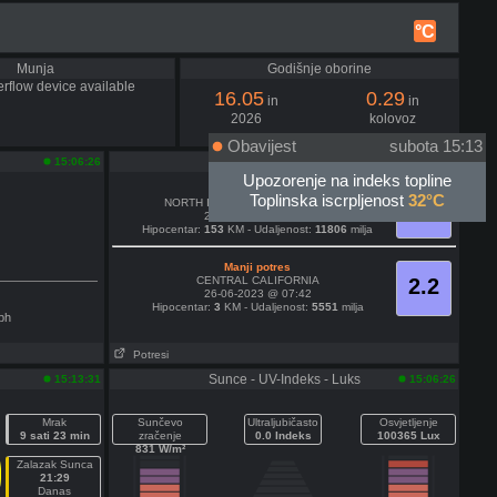
°C
Munja
Godišnje oborine
rflow device available
16.05
0.29
in
in
2026
kolovoz
Obavijest
subota 15:13
Potres
15:06:26
15:11:41
Upozorenje na indeks topline
Manji potres
Toplinska iscrpljenost
32°C
NORTH ISLAND OF NEW ZEALAND
3.4
26-06-2023 @ 07:44
Hipocentar:
153
KM - Udaljenost:
11806
milja
Manji potres
CENTRAL CALIFORNIA
2.2
26-06-2023 @ 07:42
Hipocentar:
3
KM - Udaljenost:
5551
milja
ph
Potresi
Sunce - UV-Indeks - Luks
15:13:31
15:06:26
Mrak
Sunčevo
Ultraljubičasto
Osvjetljenje
9 sati 23 min
zračenje
0.0 Indeks
100365 Lux
831 W/m²
Zalazak Sunca
21:29
Danas