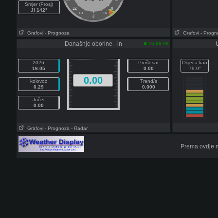
Smjer (Prosj)
JZ
JI
JI 142°
JJZ
JJI
J
Grafovi
- Prognoza
Grafovi
- Progn
Današnje oborine - in
15:06:26
2026
Prošli sat
Osjeća kao
16.05
0.00
79.9°
0.00
kolovoz
Trend/s
0.29
0.000
Jučer
0.00
Grafovi
- Prognoza
- Radar
Prema ovdje n