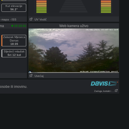
Kut elevacije
56.2°
- mapa
- ISS
UV Vodič
ama
Web kamera uživo
15:13:31
Zalazak Mjeseca
Danas
18:35
Sljedeći mlađak
Sri 12 kol
Uvećaj
sobe ili imovinu.
Zasluge, kontakt i . . .