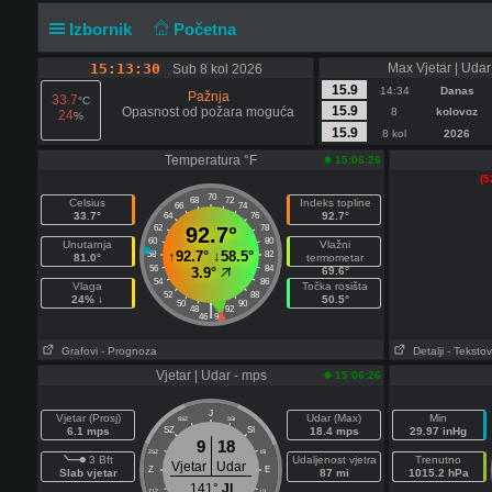
Izbornik
Početna
15:13:30
Max Vjetar | Udar
Sub 8 kol 2026
15.9
14:34
Danas
Pažnja
33.7
°C
15.9
Opasnost od požara moguća
8
kolovoz
24
%
15.9
8 kol
2026
Temperatura °F
15:06:26
(5
70
68
72
Celsius
Indeks topline
66
74
33.7°
92.7°
64
76
62
92.7°
78
60
80
Unutarnja
Vlažni
↑
92.7°
↓
58.5°
58
82
81.0°
termometar
56
84
3.9°
69.6°
54
86
Vlaga
Točka rosišta
52
88
24% ↓
50.5°
50
90
|
48
92
46
94
Grafovi
- Prognoza
Detalji
- Tekstov
Vjetar | Udar - mps
15:06:26
J
Vjetar (Prosj)
Udar (Max)
Min
SSZ
SSI
6.1 mps
SZ
SI
18.4 mps
29.97 inHg
9
18
ZSZ
ISI
3 Bft
Udaljenost vjetra
Trenutno
Vjetar
Udar
Z
E
Slab vjetar
87 mi
1015.2 hPa
141°
JI
ZJZ
IJI