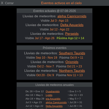
X
Eventos activos en el cielo
Cerrar
Eventos actuales @ 07-08-2026
Lluvias de meteoritos:
alpha Capricornids
Visible
Jul 3 - Ago 15
Lluvias de meteoritos:
Delta Aquariids
Visible
Jul 12 - Ago 22
Lluvias de meteoritos:
Perseids
Visible
Jul 17 - Ago 26
Páxima Ago 12 > 14
Próximos eventos
Lluvias de meteoritos:
Southern Taurids
Visible
Sep 10 - Nov 19
Páxima
Oct 9 > 11
Lluvias de meteoritos:
Orionids
Visible
Oct 2 - Nov 7
Páxima
Oct 21 > 23
Lluvias de meteoritos:
Northern Taurids
Visible
Oct 20 - Dic 9
Páxima
Nov 11 > 13
Lluvias de meteoros anuales
Dic 28 > Ene 12
Quadrantids
↑ Ene 3 > 5
Abr 16 > May 1
Lyrids
↑ Abr 21 > 23
Abr 19 > May 29
eta Aquariids
↑ May 5 > 7
Jul 3 > Ago 15
alpha Capricornids
↑ Jul 29 > 31
Jul 12 > Ago 22
Delta Aquariids
↑ Jul 29 > 31