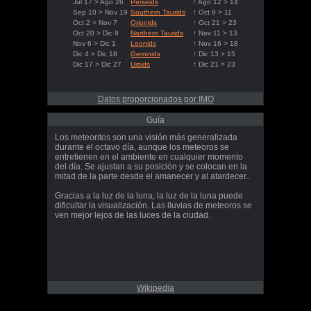
Jul 17 > Ago 26
Perseids
↑ Ago 12 > 14
Sep 10 > Nov 19
Southern Taurids
↑ Oct 9 > 11
Oct 2 > Nov 7
Orionids
↑ Oct 21 > 23
Oct 20 > Dic 9
Northern Taurids
↑ Nov 11 > 13
Nov 6 > Dic 1
Leonids
↑ Nov 16 > 18
Dic 4 > Dic 18
Geminids
↑ Dic 13 > 15
Dic 17 > Dic 27
Ursids
↑ Dic 21 > 23
Datos proporcionados por IMO
Guía
Los meteoritos son una visión más generalizada
durante el octavo día, aunque los meteoros se
entretienen en el ambiente en cualquier momento
del día. Se ajustan a su posición y se colocan en la
mitad de la parte desde el amanecer y al atardecer..
Gracias a la luz de la luna, la luz de la luna puede
dificultar la visualización. Las lluvias de meteoros se
ven mejor lejos de las luces de la ciudad.
Wikipedia