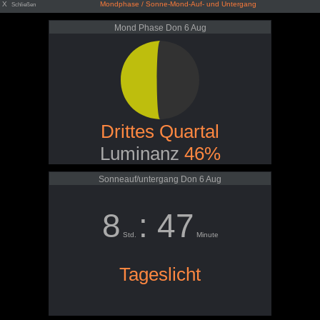
X
Mondphase / Sonne-Mond-Auf- und Untergang
Schließen
Mond Phase Don 6 Aug
Drittes Quartal
Luminanz
46%
Sonneauf/untergang Don 6 Aug
8
: 47
Std.
Minute
Tageslicht