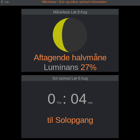
X
Månefase / Sol- og måne op/ned Information
Luk
Månefase Lør 8 Aug
Aftagende halvmåne
Luminans
27%
Sol op/ned Lør 8 Aug
0
: 04
Tim
min
til Solopgang