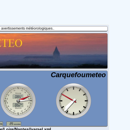
es avertissements météorologiques..
Carquefoumeteo
e/Loire/Nantes//varsel.xml