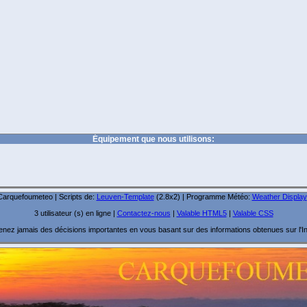
Équipement que nous utilisons:
arquefoumeteo | Scripts de:
Leuven-Template
(2.8x2) | Programme Météo:
Weather Display
3 utilisateur (s) en ligne |
Contactez-nous
|
Valable HTML5
|
Valable CSS
enez jamais des décisions importantes en vous basant sur des informations obtenues sur l'In