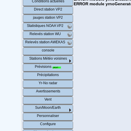
Conditions actuelles
ERROR module yrnoGenerateHt
Direct station VP2
jauges station VP2
Statistiques NOAA VP2
Relevés station WU
Relevés station AWEKAS
console
Stations Météo voisines
Prévisions
Précipitations
Yr-No radar
Avertissements
Vent
Sun/Moon/Earth
Personnaliser
Configure