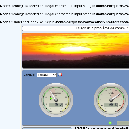
Notice
: iconv(): Detected an illegal character in input string in
/home/carquefo/ww
Notice
: iconv(): Detected an illegal character in input string in
/home/carquefo/ww
Notice
: Undefined index: wuKey in
/home/carquefo/www/weather28/wuforecast
Il s'agit d'un problème de communi
Langue:
ERROR module yrnoCreateArr.p