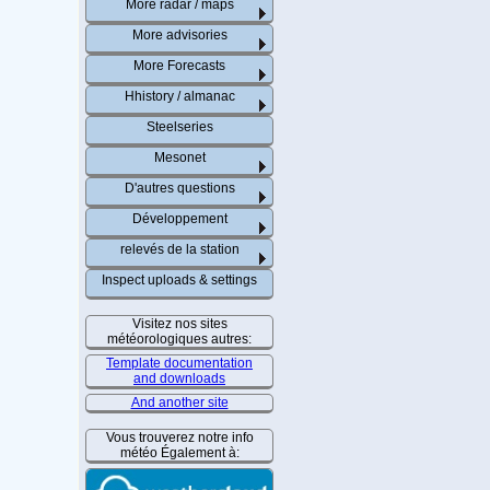
More radar / maps
More advisories
More Forecasts
Hhistory / almanac
Steelseries
Mesonet
D'autres questions
Développement
relevés de la station
Inspect uploads & settings
Visitez nos sites
météorologiques autres:
Template documentation
and downloads
And another site
Vous trouverez notre info
météo Également à: