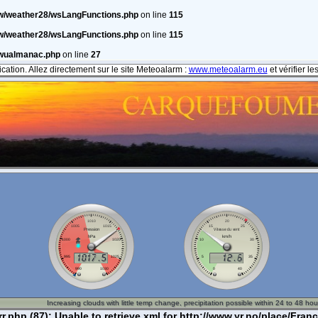
w/weather28/wsLangFunctions.php
on line
115
w/weather28/wsLangFunctions.php
on line
115
/wualmanac.php
on line
27
cation. Allez directement sur le site Meteoalarm :
www.meteoalarm.eu
et vérifier l
hp (87): Unable to retrieve xml for http://www.yr.no/place/Franc