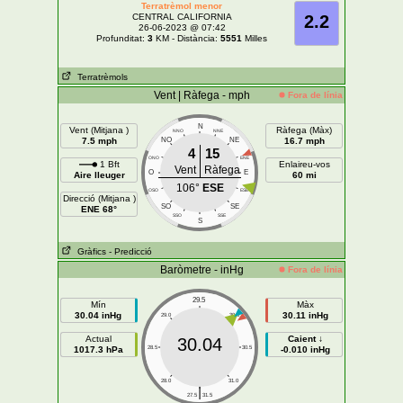
Terratrèmol menor
CENTRAL CALIFORNIA
2.2
26-06-2023 @ 07:42
Profunditat:
3
KM - Distància:
5551
Milles
Terratrèmols
Vent | Ràfega - mph
Fora de línia
N
Vent (Mitjana )
Ràfega (Màx)
NNO
NNE
7.5 mph
NO
NE
16.7 mph
4
15
ONO
ENE
1 Bft
Enlaireu-vos
Vent
Ràfega
O
E
Aire lleuger
60 mi
106°
ESE
OSO
ESE
Direcció (Mitjana )
SO
SE
ENE 68°
SSO
SSE
S
Gràfics
- Predicció
Baròmetre - inHg
Fora de línia
29.5
Mín
Màx
30.04 inHg
30.11 inHg
29.0
30.0
Actual
Caient ↓
30.04
1017.3 hPa
28.5
30.5
-0.010 inHg
28.0
31.0
|
27.5
31.5