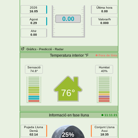
2026
Última hora
16.05
0.00
0.00
Agost
Valorar/h
0.29
0.000
Ahir
0.00
Gràfics
- Predicció
- Radar
Temperatura interior °F
Fora de línia
Sensació
Humitat
74.8°
40%
76°
Informació en fase lluna
11:11:21
Pujada Lluna
Conjunt Lluna
Demà
Avui
25%
02:14
18:35