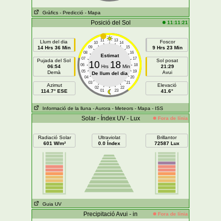
Gràfics
- Predicció
- Mapa
Posició del Sol
11:11:21
11
13
Llum del dia
Foscor
10
14
14 Hrs 36 Min
09
15
9 Hrs 23 Min
08
16
Estimat
07
17
Pujada del Sol
Sol posat
10
18
06
18
06:54
Hrs
Min
21:29
05
19
Demà
Avui
De llum del dia
04
20
03
21
Azimut
Elevació
02
22
114.7° ESE
01
23
41.6°
Informació de la lluna
- Aurora
- Meteors
- Mapa
- ISS
Solar - Índex UV - Lux
Fora de línia
Radiació Solar
Ultraviolat
Brillantor
601 W/m²
0.0 Índex
72587 Lux
Guia UV
Precipitació Avui - in
Fora de línia