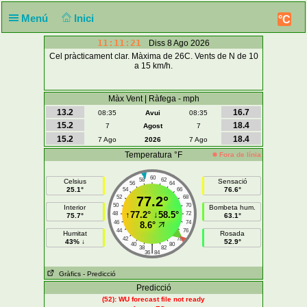
Menú
Inici
°C
11:11:21
Diss 8 Ago 2026
Cel pràcticament clar. Màxima de 26C. Vents de N de 10
a 15 km/h.
Màx Vent | Ràfega - mph
13.2
16.7
08:35
Avui
08:35
15.2
18.4
7
Agost
7
15.2
18.4
7 Ago
2026
7 Ago
Temperatura °F
Fora de línia
60
58
62
Celsius
Sensació
56
64
25.1°
76.6°
54
66
52
77.2°
68
50
70
Interior
Bombeta hum.
↑
77.2°
↓
58.5°
48
72
75.7°
63.1°
46
74
8.6°
44
76
Humitat
Rosada
42
78
43% ↓
52.9°
40
80
|
38
82
36
84
Gràfics
- Predicció
Predicció
(52): WU forecast file not ready