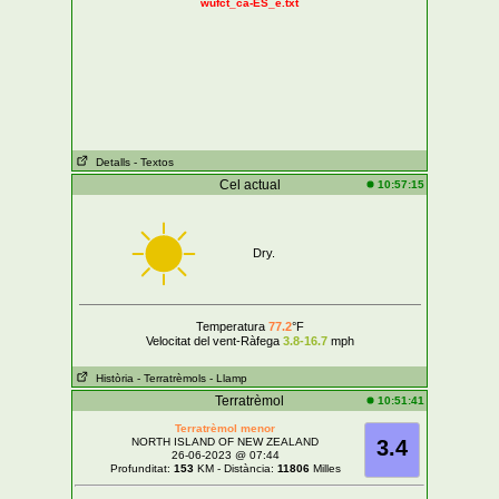
wufct_ca-ES_e.txt
Detalls
- Textos
Cel actual
10:57:15
Dry.
Temperatura
77.2
°F
Velocitat del vent-Ràfega
3.8-16.7
mph
Història
- Terratrèmols
- Llamp
Terratrèmol
10:51:41
Terratrèmol menor
NORTH ISLAND OF NEW ZEALAND
3.4
26-06-2023 @ 07:44
Profunditat:
153
KM - Distància:
11806
Milles