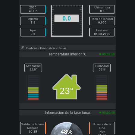
2026
Ultima hora
407.7
0.0
0.0
Agosto
Tasa de lluvia/h
7.4
0.000
Ayer
Last rain
0.5
05-08-2026
Gráficos
- Pronóstico
- Radar
Temperatura interior °C
09:09:19
Sensación
Humedad
22.6°
52%
23°
Información de la fase lunar
09:10:40
Salida de la luna
Puesta de la
Mañana
luna
48%
00:35
Hoy