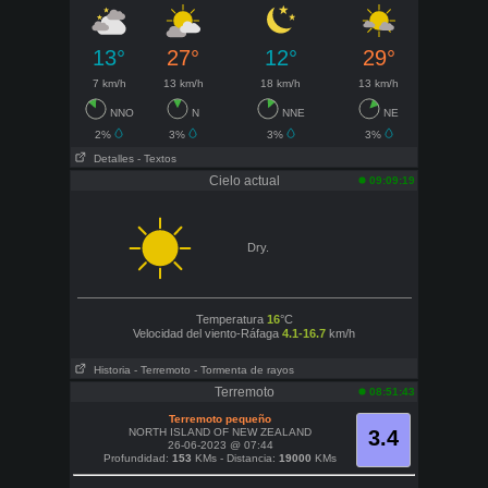
13°
27°
12°
29°
7 km/h
13 km/h
18 km/h
13 km/h
NNO
N
NNE
NE
2%
3%
3%
3%
Detalles
- Textos
Cielo actual
09:09:19
Dry.
Temperatura
16
°C
Velocidad del viento-Ráfaga
4.1-16.7
km/h
Historia
- Terremoto
- Tormenta de rayos
Terremoto
08:51:43
Terremoto pequeño
NORTH ISLAND OF NEW ZEALAND
3.4
26-06-2023 @ 07:44
Profundidad:
153
KMs - Distancia:
19000
KMs