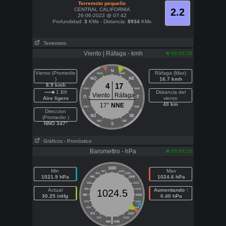
Terremoto pequeño
CENTRAL CALIFORNIA
2.2
26-06-2023 @ 07:42
Profundidad:
3
KMs - Distancia:
8934
KMs
Terremoto
Viento | Ráfaga - kmh
09:09:19
N
Viento (Promedio
Ráfaga (Max)
NNO
NNE
)
NO
NE
16.7 kmh
4
17
8.9 kmh
ONO
ENE
1 Bft
Distancia del
Viento
Ráfaga
O
E
Aire ligero
viento
40 km
17°
NNE
OSO
ESE
Direccion
SO
SE
(Promedio )
SSO
SSE
NNO 347°
S
Gráficos
- Pronóstico
Baromettro - hPa
09:09:19
1000
Min
Max
997
1003
994
1006
1021.9 hPa
1024.6 hPa
991
1009
988
1012
Actual
985
1015
Aumentando ↑
1024.5
30.25 inHg
982
1018
0.40 hPa
979
1021
976
1024
973
1027
|
970
1030
964
1036