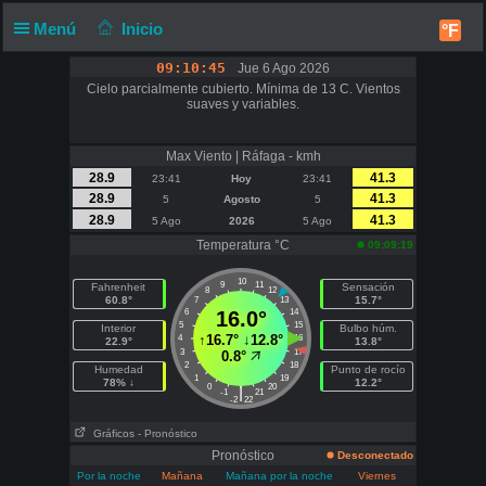
Menú
Inicio
°F
09:10:45
Jue 6 Ago 2026
Cielo parcialmente cubierto. Mínima de 13 C. Vientos
suaves y variables.
Max Viento | Ráfaga - kmh
28.9
41.3
23:41
Hoy
23:41
28.9
41.3
5
Agosto
5
28.9
41.3
5 Ago
2026
5 Ago
Temperatura °C
09:09:19
10
9
11
Fahrenheit
Sensación
8
12
60.8°
15.7°
7
13
6
16.0°
14
5
15
Interior
Bulbo húm.
↑
16.7°
↓
12.8°
4
16
22.9°
13.8°
3
17
0.8°
2
18
Humedad
Punto de rocío
1
19
78% ↓
12.2°
0
20
|
-1
21
-2
22
Gráficos
- Pronóstico
Pronóstico
Desconectado
Por la noche
Mañana
Mañana por la noche
Viernes