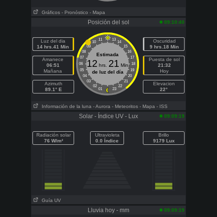
Gráficos
- Pronóstico
- Mapa
Posición del sol
09:10:40
11
13
Luz del dia
Oscuridad
10
14
14 hrs.41 Min
09
15
9 hrs.18 Min
08
16
Estimada
07
17
Amanece
Puesta de sol
12
21
06
18
06:51
hrs.
Min
21:32
05
19
Mañana
Hoy
de luz del día
04
20
03
21
Azimuth
Elevacion
02
22
89.1° E
01
23
22°
Información de la luna
- Aurora
- Meteoritos
- Mapa
- ISS
Solar - Índice UV - Lux
09:09:19
Radiación solar
Ultravioleta
Brillo
76 W/m²
0.0 Índice
9179 Lux
Guía UV
Lluvia hoy - mm
09:09:19