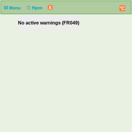
X
Menu
Hjem
°C
No active warnings (FR049)