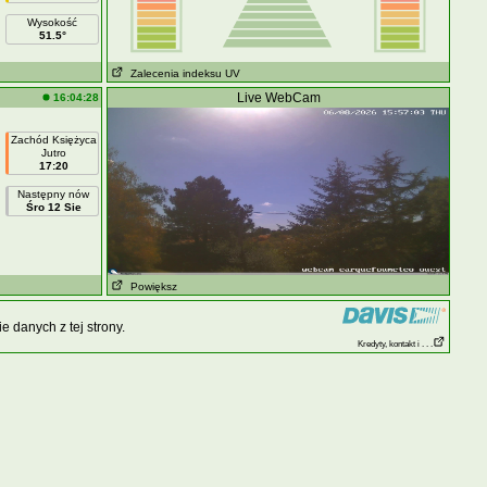
Wysokość
51.5°
Zalecenia indeksu UV
Live WebCam
16:04:28
Zachód Księżyca
Jutro
17:20
Następny nów
Śro 12 Sie
Powiększ
 danych z tej strony.
Kredyty, kontakt i . . .