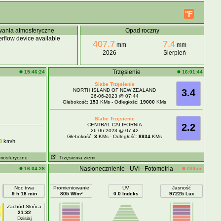
°F
ania atmosferyczne
Opad roczny
rflow device available
407.7
7.4
mm
mm
2026
Sierpień
Trzęsienie
15:46:24
16:01:44
Slabe Trzęsienie
NORTH ISLAND OF NEW ZEALAND
3.4
26-06-2023 @ 07:44
Głebokość:
153
KMs - Odległość:
19000
KMs
Slabe Trzęsienie
CENTRAL CALIFORNIA
2.2
26-06-2023 @ 07:42
Głebokość:
3
KMs - Odległość:
8934
KMs
3
km/h
tmosferyczne
Trzęsienia ziemi
Nasłonecznienie - UVI - Fotometria
16:04:28
Offline
Noc trwa
Promieniowanie
UV
Jasność
9 h 18 min
805 W/m²
0.0 Indeks
97225 Lux
Zachód Słońca
21:32
Dzisiaj