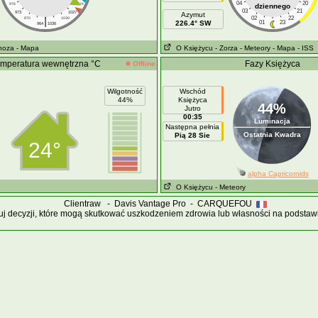
04
20
976
1024
dziennego
03
21
973
1027
Azymut
|
02
22
970
1030
226.4° SW
01
23
964
1036
noza
- Mapa
O Księżycu
- Zorza
- Meteory
- Mapa
- ISS
mperatura wewnętrzna °C
Fazy Księżyca
Offline
Wilgotność
Wschód
44%
Księżyca
44%
Jutro
00:35
Luminacja
Następna pełnia
Ostatnia Kwadra
Pią 28 Sie
24°
alpha Capricornids
O Księżycu
- Meteory
Clientraw - Davis Vantage Pro - CARQUEFOU
j decyzji, które mogą skutkować uszkodzeniem zdrowia lub własności na podstawie