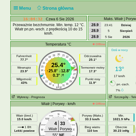
Menu
Strona główna
16:04:33
Maks. Wiatr | Poryw
Czwa 6 Sie 2026
Przeważnie bezchmurnie. Min. temp. 12 °C.
28.9
23:41
Dzisiaj
Wiatr pn.pn.-wsch. z prędkością 10 do 15
28.9
5
Sierpień
km/h.
28.9
5 Sie
2026
Temperatura °C
Offline
Dziś w nocy
20
19
21
Fahrenheit
Odczuwalna
18
22
77.7°
25.1°
17
23
16
25.4°
24
15
25
13°
Wewnątrz
Termometr mokry
↑
25.8°
↓
12.8°
14
26
23.9°
17.3°
13
27
0.3°
17 km/h
12
28
Wilgotność
Punkt rosy
11
29
43%
11.9°
10
30
pn.-zach.
|
9
31
8
32
7%
Wykresy
- Prognoza
Szczegóły
- Tek
Wiatr | Porywy - km/h
Offline
N
Wiatr (śred.)
Porywy (Maks.)
Min.
NNW
NNE
15.0 km/h
NW
NE
33.3 km/h
1021.9 hPa
4
33
WNW
ENE
1 Bft
Bieg wiatru
Obecnie
Wiatr
Porywy
W
E
Lekki powiew
110 km
30.23 inHg
55°
NE
WSW
ESE