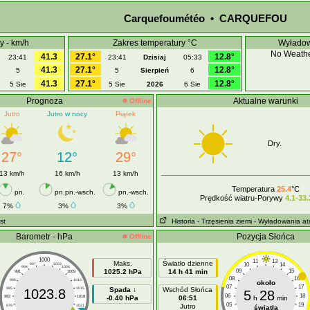
Carquefoumétéo • CARQUEFOU
y - km/h
Zakres temperatury °C
Wyładow
No Weathe
41.3
27.1°
12.8°
23:41
23:41
Dzisiaj
05:33
41.3
27.1°
12.8°
5
5
Sierpień
6
41.3
27.1°
12.8°
5 Sie
5 Sie
2026
6 Sie
Prognoza
Aktualne warunki
Offline
Jutro
Jutro w nocy
Piątek
Dry.
27°
12°
29°
13 km/h
16 km/h
13 km/h
Temperatura
25.4
°C
pn.
pn.pn.-wsch.
pn.-wsch.
Prędkość wiatru-Porywy
4.1-33.
7%
3%
3%
st
Historia
- Trzęsienia ziemi
- Wyładowania a
Barometr - hPa
Pozycja Słońca
Offline
1000
11
13
Maks.
Światło dzienne
10
14
997
1003
994
1006
1025.2 hPa
14 h 41 min
09
15
991
1009
08
16
988
1012
około
07
17
985
1015
Spada ↓
Wschód Słońca
1023.8
5
28
06
18
982
1018
-0.40 hPa
06:51
h
min
05
19
Jutro
979
1021
światła