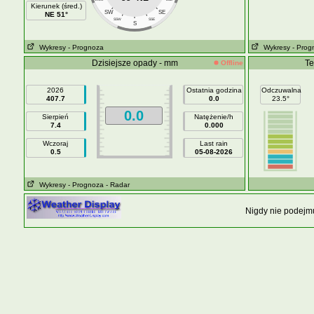
Kierunek (śred.)
SW
SE
NE 51°
SSW
SSE
S
Wykresy
- Prognoza
Wykresy
- Prog
Dzisiejsze opady - mm
Te
Offline
2026
Ostatnia godzina
Odczuwalna
407.7
0.0
23.5°
0.0
Sierpień
Natężenie/h
7.4
0.000
Wczoraj
Last rain
0.5
05-08-2026
Wykresy
- Prognoza
- Radar
Nigdy nie podejmu